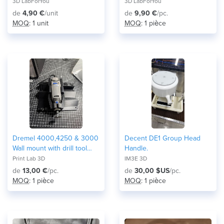
3D LabForYou
3D LabForYou
de
4,90 €
/unit
de
9,90 €
/pc.
MOQ
: 1 unit
MOQ
: 1 pièce
Dremel 4000,4250 & 3000
Decent DE1 Group Head
Wall mount with drill tool
Handle.
bits storage .
Print Lab 3D
IM3E 3D
de
13,00 €
/pc.
de
30,00 $US
/pc.
MOQ
: 1 pièce
MOQ
: 1 pièce