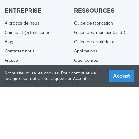
ENTREPRISE
RESSOURCES
À propos de nous
Guide de fabrication
Comment ça fonctionne
Guide des Imprimantes 3D
Blog
Guide des matériaux
Contactez nous
Applications
Presse
Quoi de neuf
Aide
Online 3D Printing
Notre site utilise les cookies. Pour continuer de
Accept
naviguer sur notre site, cliquez sur Accepter
REJOINDRE TREATSTOCK
Proposez vos services d’impression
Vendez des produits
Comment créer une entreprise
API Partenaire
Become a Partner