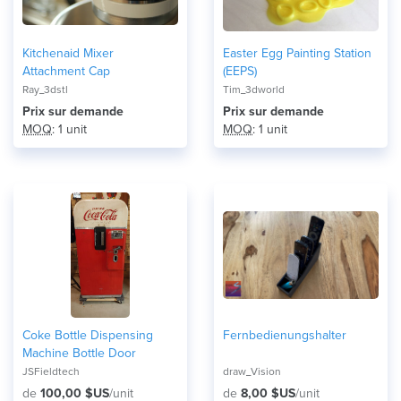
Kitchenaid Mixer
Easter Egg Painting Station
Attachment Cap
(EEPS)
Ray_3dstl
Tim_3dworld
Prix ​​sur demande
Prix ​​sur demande
MOQ
: 1 unit
MOQ
: 1 unit
Coke Bottle Dispensing
Fernbedienungshalter
Machine Bottle Door
JSFieldtech
draw_Vision
de
100,00 $US
/unit
de
8,00 $US
/unit