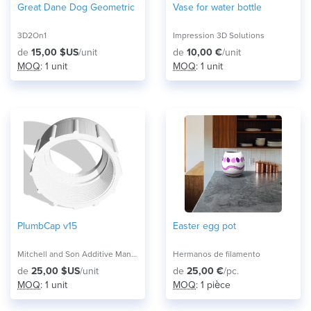
Great Dane Dog Geometric
Vase for water bottle
3D2On1
Impression 3D Solutions
de
15,00 $US
/unit
de
10,00 €
/unit
MOQ
: 1 unit
MOQ
: 1 unit
PlumbCap v15
Easter egg pot
Mitchell and Son Additive Manufacturing
Hermanos de filamento
de
25,00 $US
/unit
de
25,00 €
/pc.
MOQ
: 1 unit
MOQ
: 1 pièce