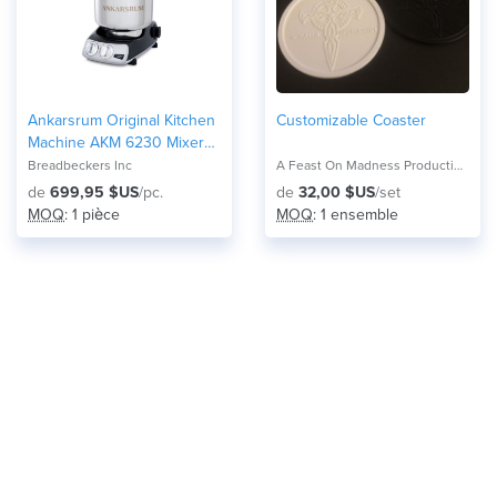
Ankarsrum Original Kitchen
Customizable Coaster
Machine AKM 6230 Mixer
w/FREE Shipping
Breadbeckers Inc
A Feast On Madness Productions
de
699,95 $US
/pc.
de
32,00 $US
/set
MOQ
: 1 pièce
MOQ
: 1 ensemble