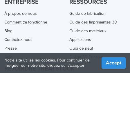
ENTREPRISE
RESSOURCES
À propos de nous
Guide de fabrication
Comment ça fonctionne
Guide des Imprimantes 3D
Blog
Guide des matériaux
Contactez nous
Applications
Presse
Quoi de neuf
Aide
Online 3D Printing
Notre site utilise les cookies. Pour continuer de
Accept
naviguer sur notre site, cliquez sur Accepter
REJOINDRE TREATSTOCK
Proposez vos services d’impression
Vendez des produits
Comment créer une entreprise
API Partenaire
Become a Partner
NOUS SUIVRE