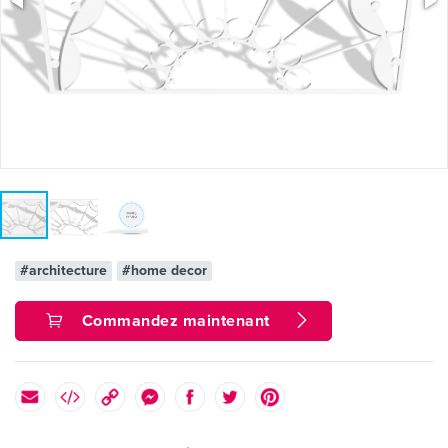
#architecture
#home decor
Commandez maintenant