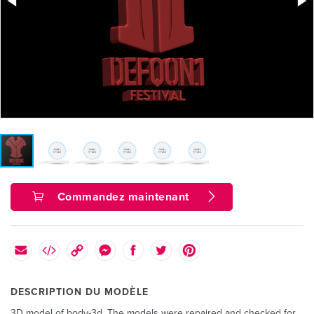
Commandez maintenant
DESCRIPTION DU MODÈLE
3D model of body-3d. The models were repaired and checked for