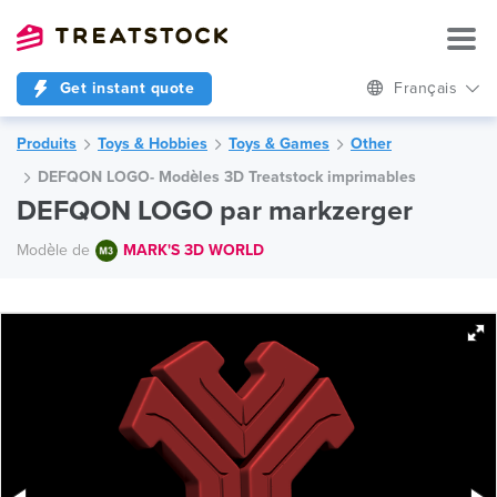
Get instant quote
Français
Produits
Toys & Hobbies
Toys & Games
Other
DEFQON LOGO- Modèles 3D Treatstock imprimables
DEFQON LOGO par markzerger
Modèle de
MARK'S 3D WORLD