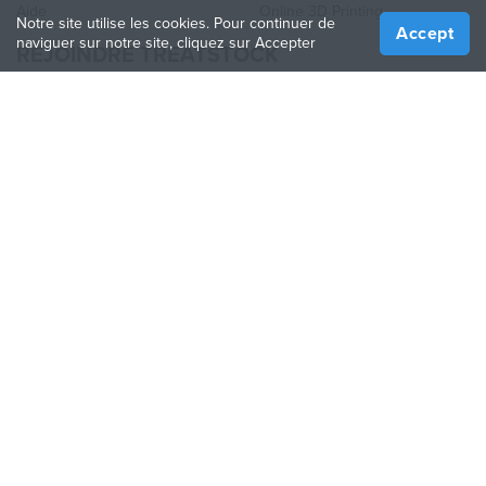
Aide
Online 3D Printing
Notre site utilise les cookies. Pour continuer de
Accept
naviguer sur notre site, cliquez sur Accepter
REJOINDRE TREATSTOCK
Proposez vos services d’impression
Vendez des produits
Comment créer une entreprise
API Partenaire
Become a Partner
NOUS SUIVRE
Treatstock © 2026
40 East Main Street Suite 900
,
Newark
,
DE
,
19711
Plan de site
/
Politique de confidentialité
/
Conditions
d'utilisation
/
Politique de retour