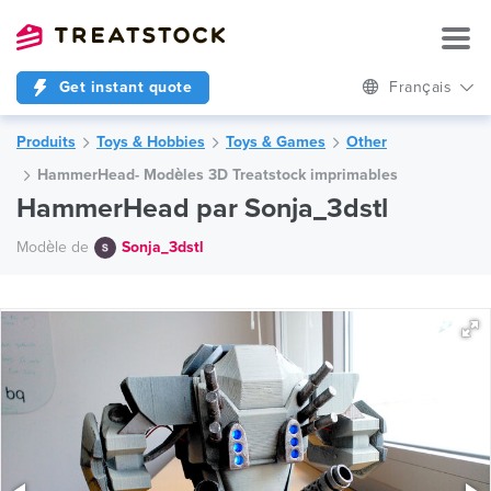
Get instant quote
Français
Produits
Toys & Hobbies
Toys & Games
Other
HammerHead- Modèles 3D Treatstock imprimables
HammerHead par Sonja_3dstl
Modèle de
Sonja_3dstl