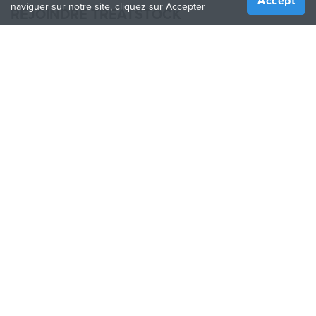
Accept
naviguer sur notre site, cliquez sur Accepter
REJOINDRE TREATSTOCK
Proposez vos services d’impression
Vendez des produits
Comment créer une entreprise
API Partenaire
Become a Partner
NOUS SUIVRE
Treatstock © 2026
40 East Main Street Suite 900
,
Newark
,
DE
,
19711
Plan de site
/
Politique de confidentialité
/
Conditions
d'utilisation
/
Politique de retour
This site is protected by reCAPTCHA and the Google
Privacy Policy