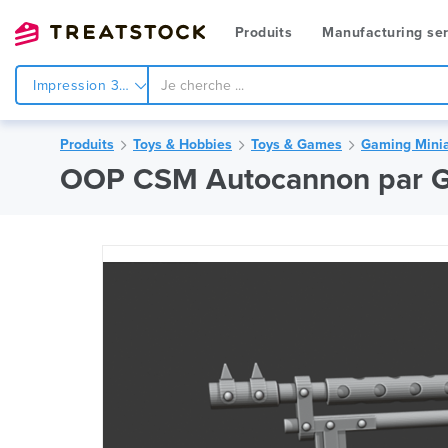
Produits
Manufacturing ser
Impression 3d
Produits
Toys & Hobbies
Toys & Games
Gaming Minia
OOP CSM Autocannon par G