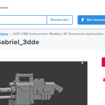
vices
Rechercher
Get instant
tures
OOP CSM Autocannon- Modèles 3D Treatstock imprimables
abriel_3dde