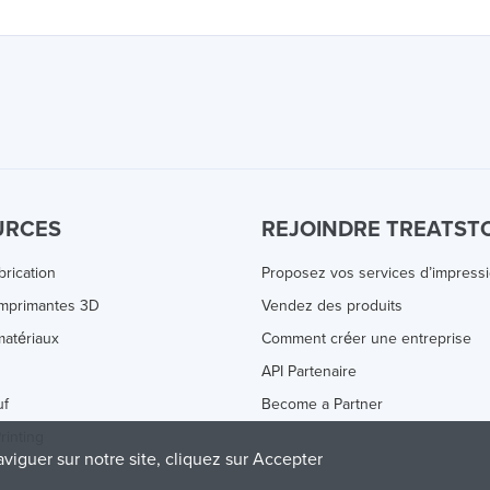
URCES
REJOINDRE TREATST
brication
Proposez vos services d’impress
Imprimantes 3D
Vendez des produits
atériaux
Comment créer une entreprise
s
API Partenaire
uf
Become a Partner
rinting
aviguer sur notre site, cliquez sur Accepter