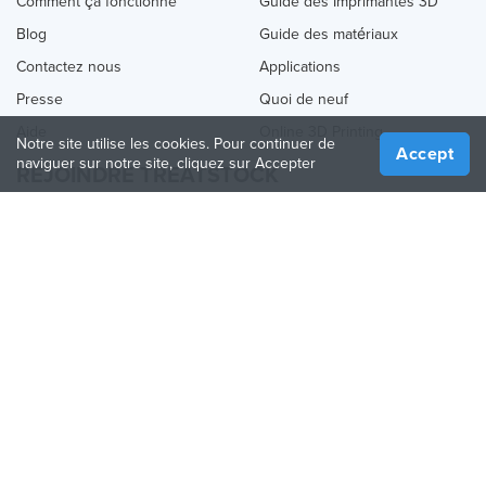
Comment ça fonctionne
Guide des Imprimantes 3D
Blog
Guide des matériaux
Contactez nous
Applications
Presse
Quoi de neuf
Aide
Online 3D Printing
Notre site utilise les cookies. Pour continuer de
Accept
naviguer sur notre site, cliquez sur Accepter
REJOINDRE TREATSTOCK
Proposez vos services d’impression
Vendez des produits
Comment créer une entreprise
API Partenaire
Become a Partner
NOUS SUIVRE