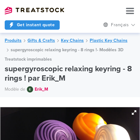
Get instant quote
Français
Produits
Gifts & Crafts
Key Chains
Plastic Key Chains
supergyroscopic relaxing keyring - 8 rings !- Modèles 3D
Treatstock imprimables
supergyroscopic relaxing keyring - 8
rings ! par Erik_M
Modèle de
Erik_M