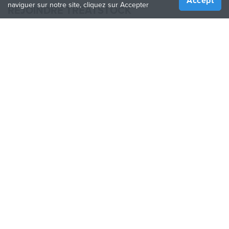
Accept
naviguer sur notre site, cliquez sur Accepter
REJOINDRE TREATSTOCK
Proposez vos services d’impression
Vendez des produits
Comment créer une entreprise
API Partenaire
Become a Partner
NOUS SUIVRE
Treatstock © 2026
40 East Main Street Suite 900
,
Newark
,
DE
,
19711
Plan de site
/
Politique de confidentialité
/
Conditions
d'utilisation
/
Politique de retour
This site is protected by reCAPTCHA and the Google
Privacy Policy