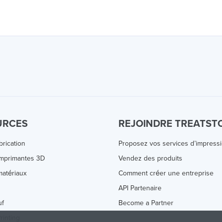
URCES
REJOINDRE TREATST
brication
Proposez vos services d’impress
Imprimantes 3D
Vendez des produits
atériaux
Comment créer une entreprise
s
API Partenaire
uf
Become a Partner
rinting