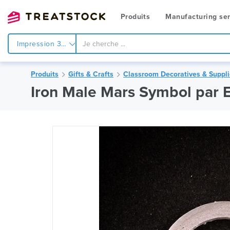
Produits
Manufacturing ser
Impression 3d
Produits
Gifts & Crafts
Classroom Decoratives & Suppl
Iron Male Mars Symbol par 