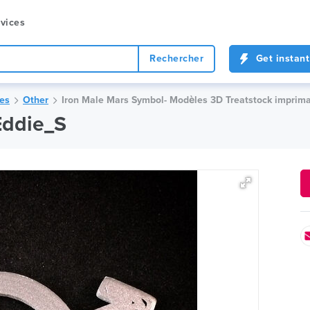
vices
Rechercher
Get instant
ies
Other
Iron Male Mars Symbol- Modèles 3D Treatstock imprim
Eddie_S