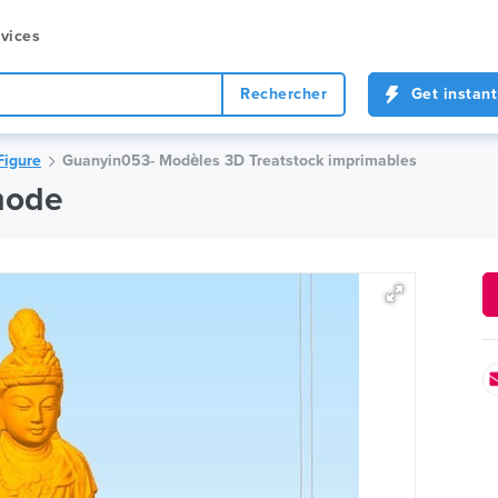
vices
Rechercher
Get instant
Figure
Guanyin053- Modèles 3D Treatstock imprimables
mode