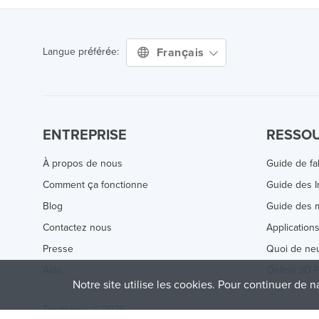
Français
Langue préférée:
ENTREPRISE
RESSO
À propos de nous
Guide de fa
Comment ça fonctionne
Guide des 
Blog
Guide des m
Contactez nous
Application
Presse
Quoi de ne
Aide
Online 3D P
Notre site utilise les cookies. Pour continuer de n
Treatstock © 2026