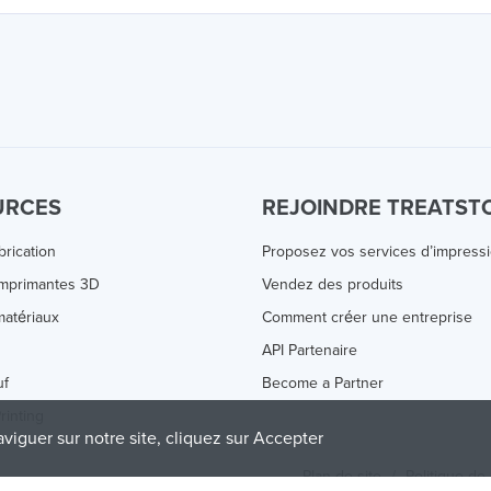
URCES
REJOINDRE TREATST
brication
Proposez vos services d’impress
Imprimantes 3D
Vendez des produits
atériaux
Comment créer une entreprise
s
API Partenaire
uf
Become a Partner
rinting
aviguer sur notre site, cliquez sur Accepter
Plan de site
/
Politique de 