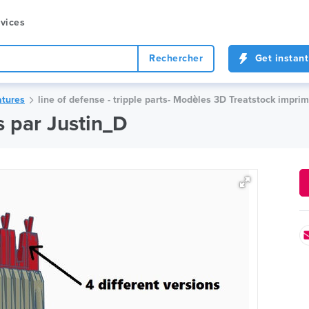
vices
Rechercher
Get instant
tures
line of defense - tripple parts- Modèles 3D Treatstock impri
ts par Justin_D