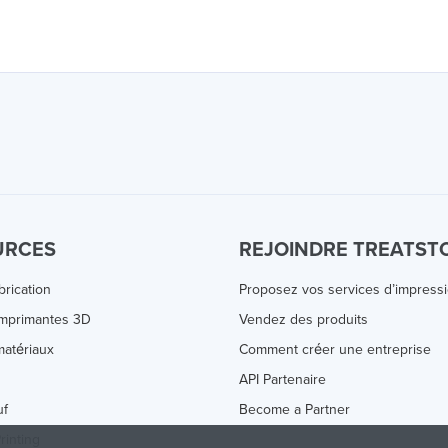
URCES
REJOINDRE TREATST
brication
Proposez vos services d’impress
Imprimantes 3D
Vendez des produits
atériaux
Comment créer une entreprise
s
API Partenaire
uf
Become a Partner
rinting