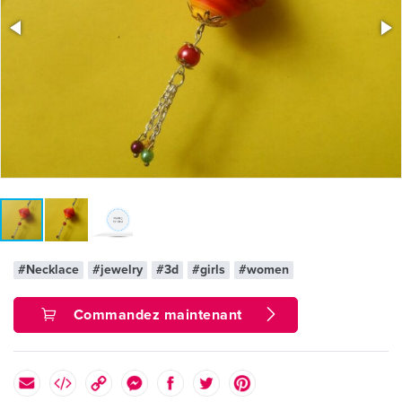
#Necklace
#jewelry
#3d
#girls
#women
Commandez maintenant