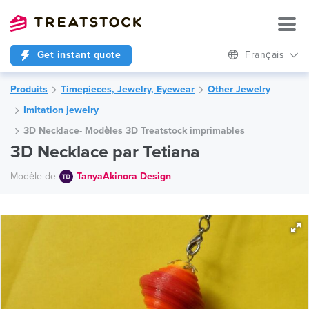
Get instant quote
Français
Produits
Timepieces, Jewelry, Eyewear
Other Jewelry
Imitation jewelry
3D Necklace- Modèles 3D Treatstock imprimables
3D Necklace par Tetiana
Modèle de
TanyaAkinora Design