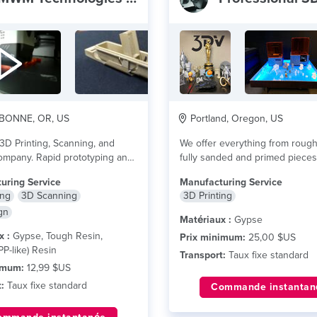
BONNE, OR, US
Portland, Oregon, US
3D Printing, Scanning, and
We offer everything from rough 
ompany. Rapid prototyping and
fully sanded and primed pieces. 
ngineering...
lire plus
lire plus
uring Service
Manufacturing Service
ing
3D Scanning
3D Printing
gn
Matériaux :
Gypse
x :
Gypse, Tough Resin,
Prix minimum:
25,00 $US
PP-like) Resin
Transport:
Taux fixe standard
imum:
12,99 $US
:
Taux fixe standard
Commande instantan