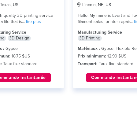
 Texas, US
Lincoln, NE, US
gh quality 3D printing service if
Hello. My name is Evert and I 
 file that is...
lire plus
filament sales, printer repair...
l
uring Service
Manufacturing Service
ing
3D Design
3D Printing
x :
Gypse
Matériaux :
Gypse, Flexible Re
imum:
18,75 $US
Prix minimum:
12,99 $US
:
Taux fixe standard
Transport:
Taux fixe standard
ommande instantanée
Commande instantan