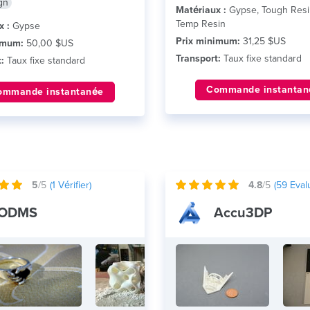
gn
Matériaux :
Gypse, Tough Resi
Temp Resin
x :
Gypse
Prix minimum:
31,25 $US
imum:
50,00 $US
Transport:
Taux fixe standard
:
Taux fixe standard
Commande instantan
ommande instantanée
5
/5
(
1
Vérifier)
4.8
/5
(
59
Evalu
ODMS
Accu3DP