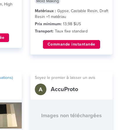
Mold Making
n, High
Matériaux :
Gypse, Castable Resin, Draft
Resin +1 matériau
Prix minimum:
13,98 $US
Transport:
Taux fixe standard
ée
Commande instantanée
ations)
Soyez le premier à laisser un avis
AccuProto
Images non téléchargées