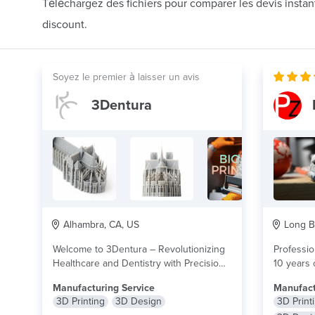
Téléchargez des fichiers pour comparer les devis insta
discount.
Soyez le premier à laisser un avis
3Dentura
Alhambra, CA, US
Long B
Welcome to 3Dentura – Revolutionizing
Professio
Healthcare and Dentistry with Precision
10 years 
3D Printing! At 3Dentura,...
lire plus
architect
Manufacturing Service
Manufact
3D Printing
3D Design
3D Print