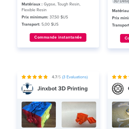
3D Desi
Matériaux :
Gypse, Tough Resin,
Flexible Resin
Matériau
Prix minimum:
37,50 $US
Prix min
Transport:
5,00 $US
Transport
Commande instantanée
C
4.7
/5
(
3
Evaluations)
Jinxbot 3D Printing