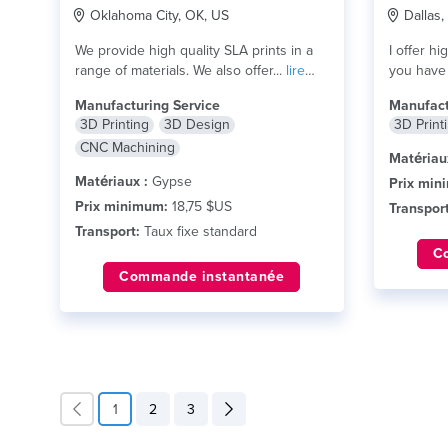
Oklahoma City, OK, US
Dallas,
We provide high quality SLA prints in a
I offer hi
range of materials. We also offer...
lire
you have a
plus
Manufacturing Service
Manufact
3D Printing
3D Design
3D Print
CNC Machining
Matériau
Matériaux :
Gypse
Prix min
Prix minimum:
18,75 $US
Transport
Transport:
Taux fixe standard
C
Commande instantanée
1
2
3