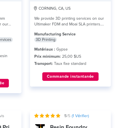
CORNING, CA, US
3mm
We provide 3D printing services on our
r our
Ultimaker FDM and Moai SLA printers.
We...
lire plus
Manufacturing Service
ervices
3D Printing
Matériaux :
Gypse
esin
Prix minimum:
25,00 $US
Transport:
Taux fixe standard
Commande instantanée
ée
vis
5
/5
(
1
Vérifier)
Professional 3D Printing with 3DV
Resin Foundry