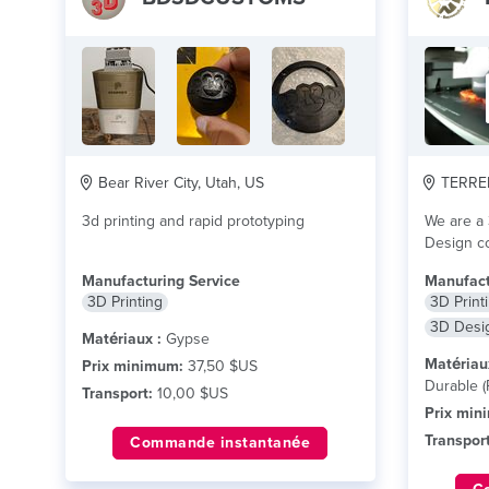
Bear River City, Utah, US
TERRE
3d printing and rapid prototyping
We are a 
Design c
reverse e
Manufacturing Service
Manufact
3D Printing
3D Print
3D Desi
Matériaux :
Gypse
Matériau
Prix minimum:
37,50 $US
Durable (
Transport:
10,00 $US
Prix min
Transport
Commande instantanée