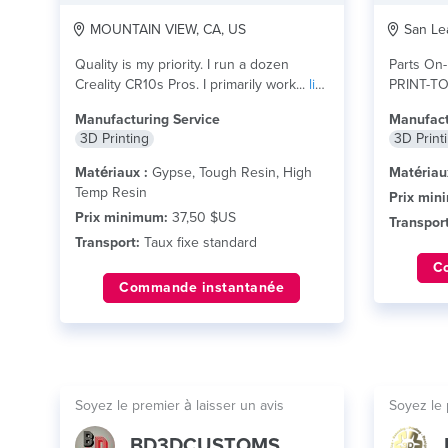
MOUNTAIN VIEW, CA, US
San Lea
Quality is my priority. I run a dozen
Parts On
Creality CR10s Pros. I primarily work...
lire
PRINT-T
plus
PARTS I
Manufacturing Service
Manufact
AND STAI
3D Printing
3D Print
Matériaux :
Gypse, Tough Resin, High
Matériau
Temp Resin
Prix min
Prix minimum:
37,50 $US
Transport
Transport:
Taux fixe standard
C
Commande instantanée
Soyez le premier à laisser un avis
Soyez le 
BD3DCUSTOMS