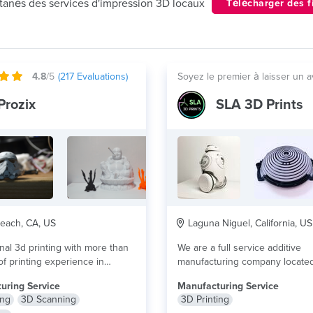
ntanés des services d'impression 3D locaux
Télécharger des f
4.8
/5
(
217
Evaluations)
Soyez le premier à laisser un a
Prozix
SLA 3D Prints
each, CA, US
Laguna Niguel, California, US
nal 3d printing with more than
We are a full service additive
of printing experience in
manufacturing company located
ure model...
lire plus
Southern California. We leverag
uring Service
Manufacturing Service
plus
ing
3D Scanning
3D Printing