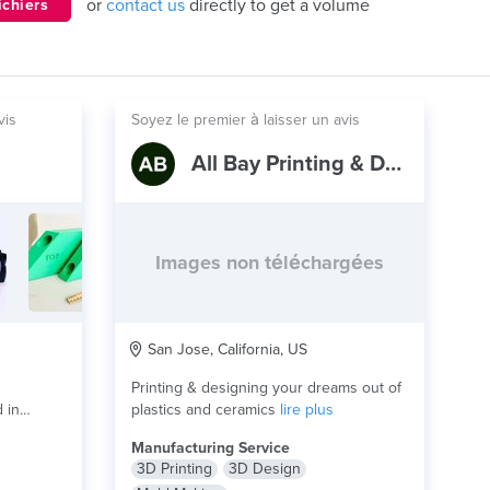
or
contact us
directly to get a volume
ichiers
vis
Soyez le premier à laisser un avis
All Bay Printing & Design
Images non téléchargées
San Jose, California, US
Printing & designing your dreams out of
 in
plastics and ceramics
lire plus
e...
lire
Manufacturing Service
3D Printing
3D Design