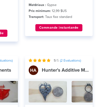
Matériaux :
Gypse
Prix minimum:
12,99 $US
Transport:
Taux fixe standard
Commande instantanée
ée
luations)
5
/5
(
2
Evaluations)
aments
Hunter's Additive Manufacturing