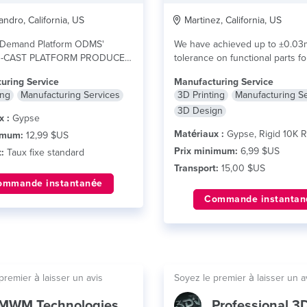
ndro, California, US
Martinez, California, US
-Demand Platform ODMS'
We have achieved up to ±0.0
O-CAST PLATFORM PRODUCES
tolerance on functional parts fo
N BRONZE, BRASS, ALUMINUM
customers. How...
lire plus
uring Service
Manufacturing Service
NLESS...
lire plus
ing
Manufacturing Services
3D Printing
Manufacturing S
3D Design
x :
Gypse
Matériaux :
Gypse, Rigid 10K R
imum:
12,99 $US
Prix minimum:
6,99 $US
:
Taux fixe standard
Transport:
15,00 $US
ommande instantanée
Commande instantan
premier à laisser un avis
Soyez le premier à laisser un a
MWM Technologies LLC