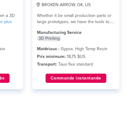
BROKEN ARROW, OK, US
own a 3D
Whether it be small production parts or
ire plus
large prototypes, we have the tools to...
lire plus
Manufacturing Service
3D Printing
sin
Matériaux :
Gypse, High Temp Resin
Prix minimum:
18,75 $US
Transport:
Taux fixe standard
ée
Commande instantanée