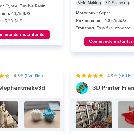
Mold Making
3D Scanning
x :
Gypse, Flexible Resin
Matériaux :
Gypse
imum:
43,75 $US
Prix minimum:
106,25 $US
:
15,00 $US
Transport:
Taux fixe standard
ommande instantanée
Commande instantan
4.3
/5
(
1
Vérifier)
4.9
/5
(
469
Eva
elephantmake3d
3D Printer Fil