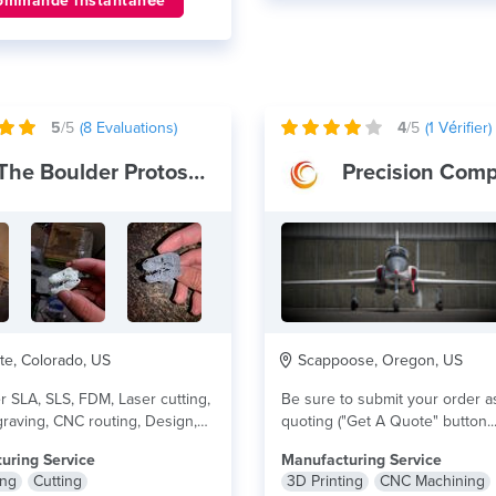
ommande instantanée
5
/5
(
8
Evaluations)
4
/5
(
1
Vérifier)
The Boulder Protoshop
te, Colorado, US
Scappoose, Oregon, US
r SLA, SLS, FDM, Laser cutting,
Be sure to submit your order a
raving, CNC routing, Design,
quoting ("Get A Quote" button..
...
lire plus
uring Service
Manufacturing Service
ing
Cutting
3D Printing
CNC Machining