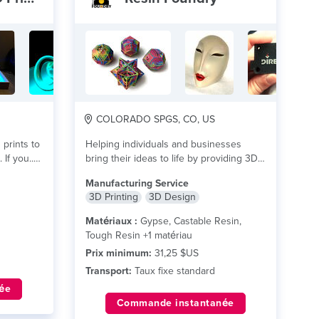
COLORADO SPGS, CO, US
prints to
Helping individuals and businesses
If you...
bring their ideas to life by providing 3D
design and...
lire plus
Manufacturing Service
3D Printing
3D Design
Matériaux :
Gypse, Castable Resin,
Tough Resin +1 matériau
Prix minimum:
31,25 $US
Transport:
Taux fixe standard
ée
Commande instantanée