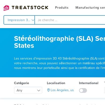
Produits
Manufacturing ser
Impression 3d
Stéréolithographie (SLA) Ser
States
Les services d'impression 3D 43 Stéréolithographie (SLA) sont p
votre recherche, vous pouvez sélectionner un matériau spécifiq
nous montrons leur portefeuille ainsi que la certification de l
Catégorie
Localisation
International
Los Angeles, us
Any