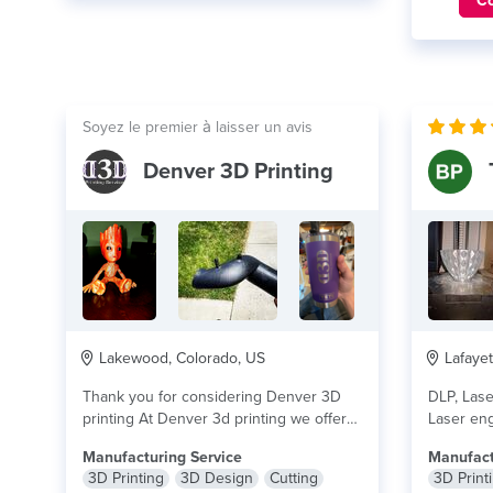
C
Soyez le premier à laisser un avis
Denver 3D Printing
Lakewood, Colorado, US
Lafayet
Thank you for considering Denver 3D
DLP, Lase
printing At Denver 3d printing we offer
Laser eng
a...
lire plus
and other
Manufacturing Service
Manufact
3D Printing
3D Design
Cutting
3D Print