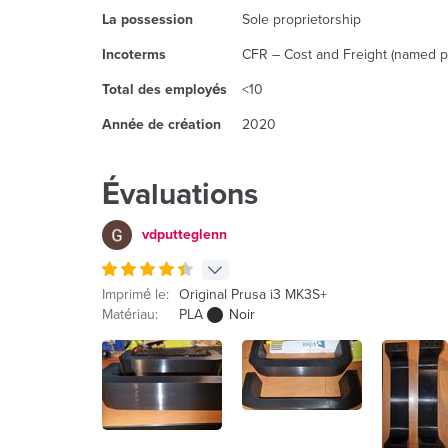
La possession
Sole proprietorship
Incoterms
CFR – Cost and Freight (named po
Total des employés
<10
Année de création
2020
Évaluations
vdputteglenn
Imprimé le:
Original Prusa i3 MK3S+
Matériau:
PLA
Noir