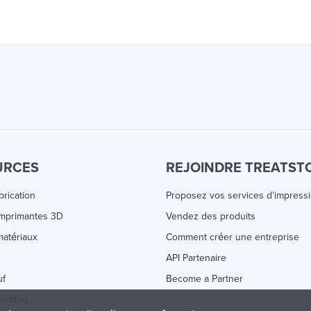
URCES
REJOINDRE TREATST
brication
Proposez vos services d’impress
Imprimantes 3D
Vendez des produits
atériaux
Comment créer une entreprise
s
API Partenaire
uf
Become a Partner
rinting