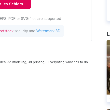
 les fichiers
EPS, PDF or SVG files are supported
eatstock
security and
Watermark 3D
L
ea. 3d modeling, 3d printing,... Everyhting what has to do