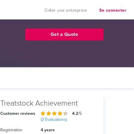
Créer une entreprise
Se connecter
Get a Quote
Treatstock Achievement
Customer reviews
4.2
/5
(
3
Evaluations)
Registration
4 years