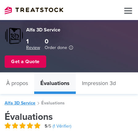
Alfa 3D Service
1
0
Review
Order done
Get a Quote
À propos
Évaluations
Impression 3d
Alfa 3D Service
Évaluations
Évaluations
5
/5
(
1
Vérifier)