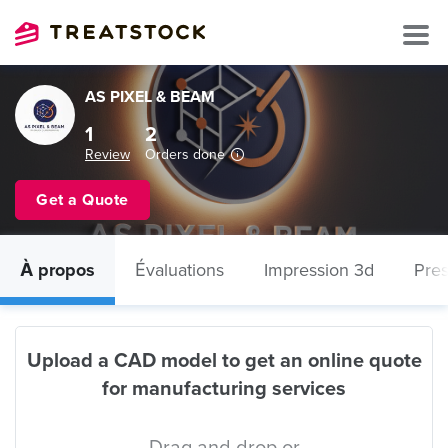
AS PIXEL & BEAM
1
2
Review
Orders done
Get a Quote
À propos
Évaluations
Impression 3d
Pres
Upload a CAD model to get an online quote
for manufacturing services