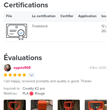
Certifications
File
La certification
Certifier
Application
Issue
Treatstock
12 jan
2026
Évaluations
aygula968
4 févr. 2026
I am happy, received promptly and quality is good. Thanks
Imprimé le:
Creality K2 pro
Matériau:
PLA
Rouge