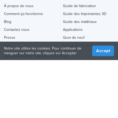
À propos de nous
Guide de fabrication
Comment ça fonctionne
Guide des Imprimantes 3D
Blog
Guide des matériaux
Contactez nous
Applications
Presse
Quoi de neuf
Aide
Online 3D Printing
Notre site utilise les cookies. Pour continuer de
Accept
naviguer sur notre site, cliquez sur Accepter
REJOINDRE TREATSTOCK
Proposez vos services d’impression
Vendez des produits
Comment créer une entreprise
API Partenaire
Become a Partner
NOUS SUIVRE