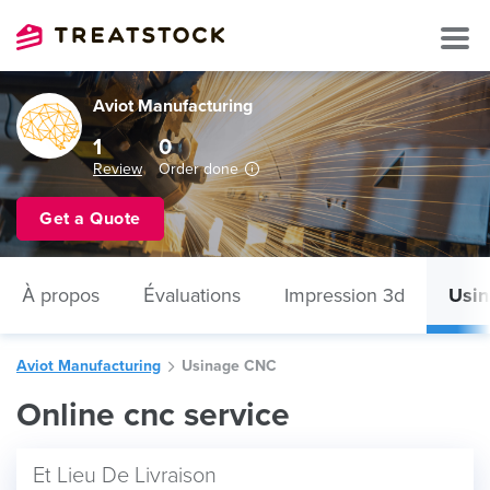
Aviot Manufacturing
1
0
Review
Order done
Get a Quote
À propos
Évaluations
Impression 3d
Usi
Aviot Manufacturing
Usinage CNC
Online cnc service
Et Lieu De Livraison