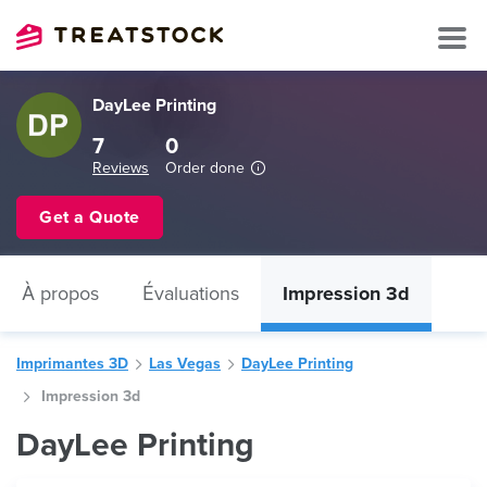
DayLee Printing
7
0
Reviews
Order done
Get a Quote
À propos
Évaluations
Impression 3d
Imprimantes 3D
Las Vegas
DayLee Printing
Impression 3d
DayLee Printing