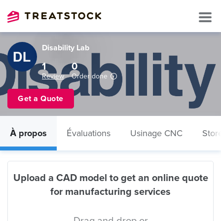
Disability Lab
1
0
Review
Order done
Get a Quote
À propos
Évaluations
Usinage CNC
Stor
Upload a CAD model to get an online quote
for manufacturing services