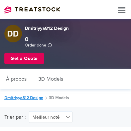
Dmitriyya812 Design
0
Order done
Get a Quote
À propos
3D Models
Dmitriyya812 Design
3D Models
Trier par :
Meilleur noté