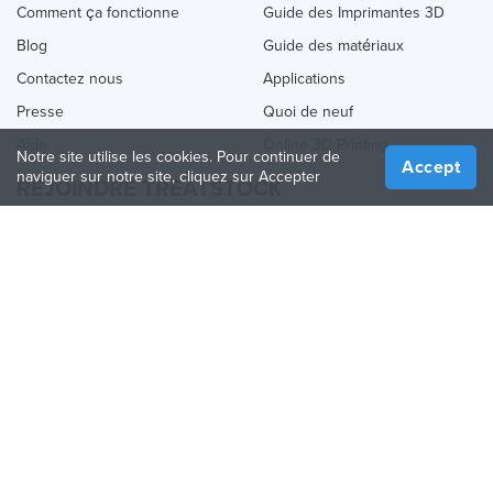
Comment ça fonctionne
Guide des Imprimantes 3D
Blog
Guide des matériaux
Contactez nous
Applications
Presse
Quoi de neuf
Aide
Online 3D Printing
Notre site utilise les cookies. Pour continuer de
Accept
naviguer sur notre site, cliquez sur Accepter
REJOINDRE TREATSTOCK
Proposez vos services d’impression
Vendez des produits
Comment créer une entreprise
API Partenaire
Become a Partner
NOUS SUIVRE