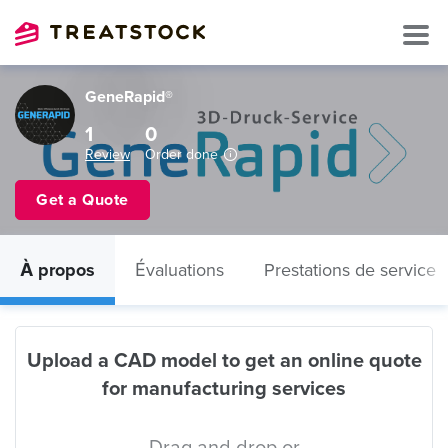
GeneRapid®
1
0
Review
Order done
Get a Quote
À propos
Évaluations
Prestations de service
Upload a CAD model to get an online quote
for manufacturing services