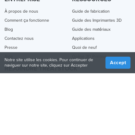
À propos de nous
Guide de fabrication
Comment ça fonctionne
Guide des Imprimantes 3D
Blog
Guide des matériaux
Contactez nous
Applications
Presse
Quoi de neuf
Aide
Online 3D Printing
Notre site utilise les cookies. Pour continuer de
Accept
naviguer sur notre site, cliquez sur Accepter
REJOINDRE TREATSTOCK
Proposez vos services d’impression
Vendez des produits
Comment créer une entreprise
API Partenaire
Become a Partner
NOUS SUIVRE