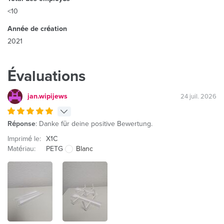
<10
Année de création
2021
Évaluations
jan.wipijews
24 juil. 2026
Réponse
: Danke für deine positive Bewertung.
Imprimé le:
X1C
Matériau:
PETG
Blanc