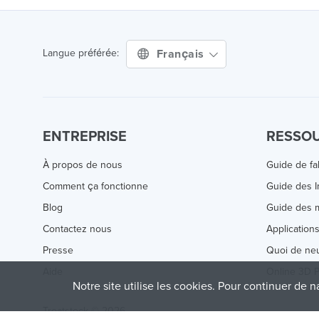
Français
Langue préférée:
ENTREPRISE
RESSO
À propos de nous
Guide de fa
Comment ça fonctionne
Guide des 
Blog
Guide des m
Contactez nous
Application
Presse
Quoi de ne
Aide
Online 3D P
Notre site utilise les cookies. Pour continuer de n
Treatstock © 2026