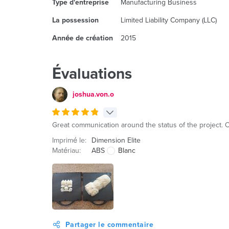
Type d'entreprise
Manufacturing Business
La possession
Limited Liability Company (LLC)
Année de création
2015
Évaluations
joshua.von.o
Great communication around the status of the project. O
Imprimé le:
Dimension Elite
Matériau:
ABS
Blanc
Partager le commentaire