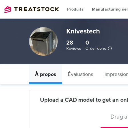
Produits
Manufacturing ser
Knivestech
28
0
Reviews
Order done
À propos
Évaluations
Impressio
Upload a CAD model to get an onl
Drag a