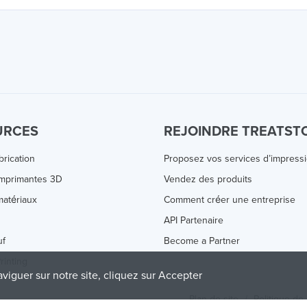
URCES
REJOINDRE TREATST
brication
Proposez vos services d’impress
Imprimantes 3D
Vendez des produits
atériaux
Comment créer une entreprise
s
API Partenaire
uf
Become a Partner
rinting
aviguer sur notre site, cliquez sur Accepter
Plan de site
/
Politique de 