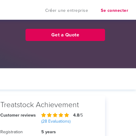
Créer une entreprise
Se connecter
Get a Quote
Treatstock Achievement
Customer reviews
4.8
/5
(
28
Evaluations)
Registration
5 years