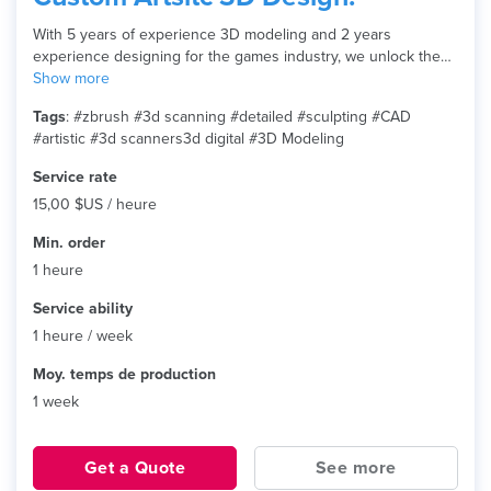
With 5 years of experience 3D modeling and 2 years
experience designing for the games industry, we unlock the
potential...
Show more
Tags
: #zbrush #3d scanning #detailed #sculpting #CAD
#artistic #3d scanners3d digital #3D Modeling
Service rate
15,00 $US / heure
Min. order
1 heure
Service ability
1 heure / week
Moy. temps de production
1 week
Get a Quote
See more