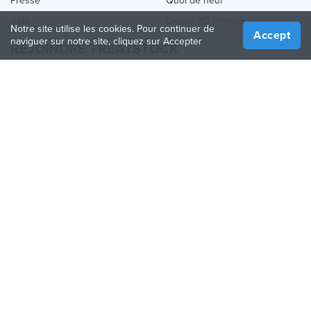
Presse
Quoi de neuf
Aide
Online 3D Printing
Notre site utilise les cookies. Pour continuer de
Accept
naviguer sur notre site, cliquez sur Accepter
REJOINDRE TREATSTOCK
Proposez vos services d’impression
Vendez des produits
Comment créer une entreprise
API Partenaire
Become a Partner
NOUS SUIVRE
Treatstock © 2026
40 East Main Street Suite 900
,
Newark
,
DE
,
19711
Plan de site
/
Politique de confidentialité
/
Conditions
d'utilisation
/
Politique de retour