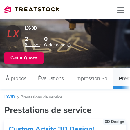
LX-3D
2
0
Reviews
Order done
Get a Quote
À propos
Évaluations
Impression 3d
Pres
LX-3D
Prestations de service
Prestations de service
3D Design
Custom Artsitc 3D Design!