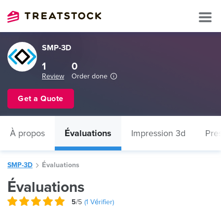
SMP-3D
1
0
Review
Order done
Get a Quote
À propos
Évaluations
Impression 3d
Pres
SMP-3D
Évaluations
Évaluations
5
/5
(
1
Vérifier)