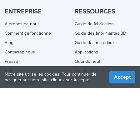
ENTREPRISE
RESSOURCES
À propos de nous
Guide de fabrication
Comment ça fonctionne
Guide des Imprimantes 3D
Blog
Guide des matériaux
Contactez nous
Applications
Presse
Quoi de neuf
Aide
Online 3D Printing
Notre site utilise les cookies. Pour continuer de
Accept
naviguer sur notre site, cliquez sur Accepter
REJOINDRE TREATSTOCK
Proposez vos services d’impression
Vendez des produits
Comment créer une entreprise
API Partenaire
Become a Partner