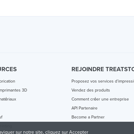
URCES
REJOINDRE TREATST
brication
Proposez vos services d’impress
Imprimantes 3D
Vendez des produits
atériaux
Comment créer une entreprise
s
API Partenaire
uf
Become a Partner
rinting
aviguer sur notre site, cliquez sur Accepter