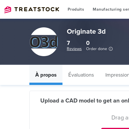
Produits
Manufacturing ser
Originate 3d
7
0
Reviews
Order done
À propos
Évaluations
Impressio
Upload a CAD model to get an onl
Drag a