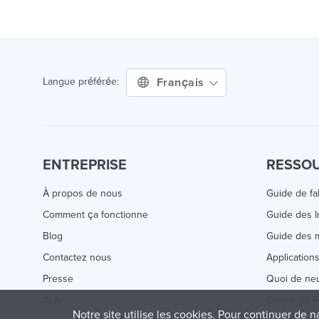
Français
Langue préférée:
ENTREPRISE
RESSO
À propos de nous
Guide de fa
Comment ça fonctionne
Guide des 
Blog
Guide des m
Contactez nous
Application
Presse
Quoi de ne
Aide
Online 3D P
Notre site utilise les cookies. Pour continuer de n