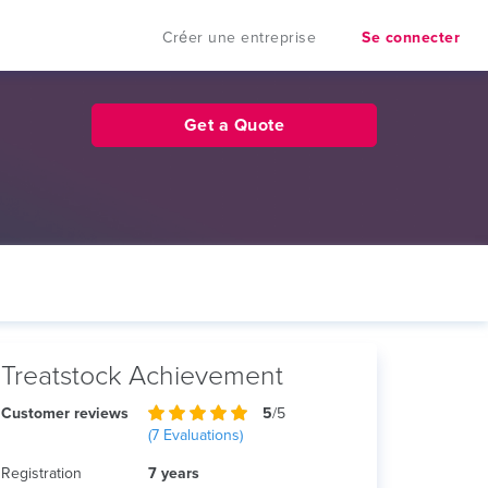
Créer une entreprise
Se connecter
Get a Quote
Treatstock Achievement
Customer reviews
5
/5
(
7
Evaluations)
Registration
7 years