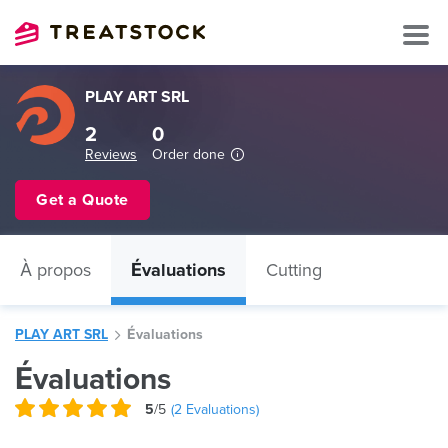
PLAY ART SRL
2
0
Reviews
Order done
Get a Quote
À propos
Évaluations
Cutting
PLAY ART SRL
Évaluations
Évaluations
5
/5
(
2
Evaluations)