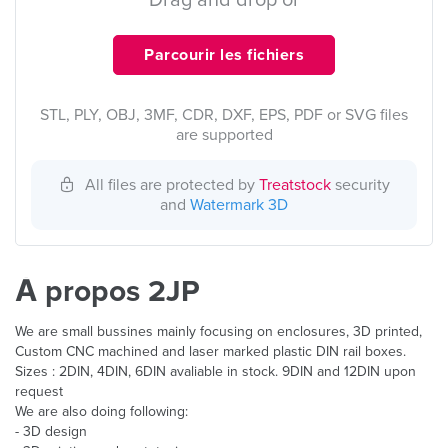
Drag and drop or
Parcourir les fichiers
STL, PLY, OBJ, 3MF, CDR, DXF, EPS, PDF or SVG files
are supported
All files are protected by
Treatstock
security
and
Watermark 3D
À propos 2JP
We are small bussines mainly focusing on enclosures, 3D printed,
Custom CNC machined and laser marked plastic DIN rail boxes.
Sizes : 2DIN, 4DIN, 6DIN avaliable in stock. 9DIN and 12DIN upon
request
We are also doing following:
- 3D design