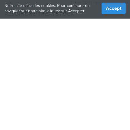
Aide
Online 3D Printing
Notre site utilise les cookies. Pour continuer de
Accept
naviguer sur notre site, cliquez sur Accepter
REJOINDRE TREATSTOCK
Proposez vos services d’impression
Vendez des produits
Comment créer une entreprise
API Partenaire
Become a Partner
NOUS SUIVRE
Treatstock © 2026
40 East Main Street Suite 900
,
Newark
,
DE
,
19711
Plan de site
/
Politique de confidentialité
/
Conditions
d'utilisation
/
Politique de retour