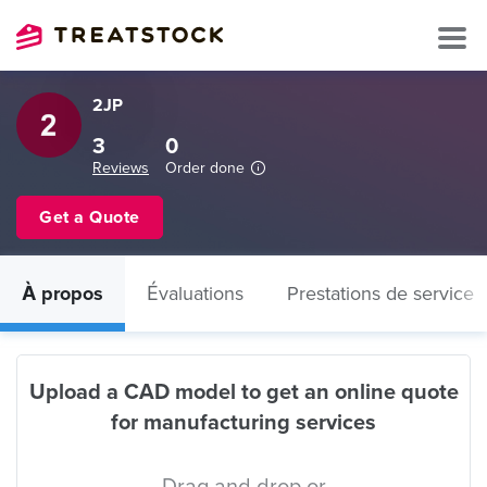
2JP
3
0
Reviews
Order done
Get a Quote
À propos
Évaluations
Prestations de service
Upload a CAD model to get an online quote
for manufacturing services