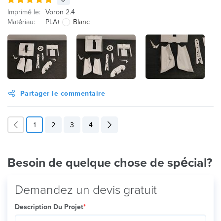
Imprimé le:
Voron 2.4
Matériau:
PLA+
Blanc
Partager le commentaire
1
2
3
4
Besoin de quelque chose de spécial?
Demandez un devis gratuit
Description Du Projet
*