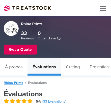
Rhino Prints
33
0
Reviews
Order done
Get a Quote
À propos
Évaluations
Cutting
Prestations
Rhino Prints
Évaluations
Évaluations
5
/5
(
33
Evaluations)