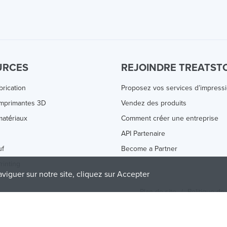
URCES
REJOINDRE TREATST
brication
Proposez vos services d’impress
Imprimantes 3D
Vendez des produits
atériaux
Comment créer une entreprise
s
API Partenaire
uf
Become a Partner
rinting
aviguer sur notre site, cliquez sur Accepter
Plan de site
/
Politique de 
olicy
and
Terms