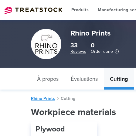
Produits
Manufacturing ser
Rhino Prints
33
0
Reviews
Order done
À propos
Évaluations
Cutting
Rhino Prints
Cutting
Workpiece materials
Plywood