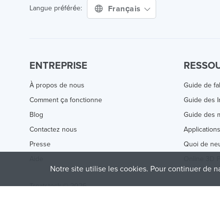
Français
Langue préférée:
ENTREPRISE
RESSO
À propos de nous
Guide de fa
Comment ça fonctionne
Guide des 
Blog
Guide des m
Contactez nous
Application
Presse
Quoi de ne
Aide
Online 3D P
Notre site utilise les cookies. Pour continuer de n
Treatstock © 2026
40 East Main Street Suite 900
,
Newark
,
DE
,
19711
This site is protected by reCAPTCHA and the Google
Privacy P