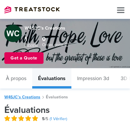
W4SJC’s Creations
1
0
Review
Order done
Get a Quote
À propos
Évaluations
Impression 3d
3D 
W4SJC’s Creations
Évaluations
Évaluations
5
/5
(
1
Vérifier)