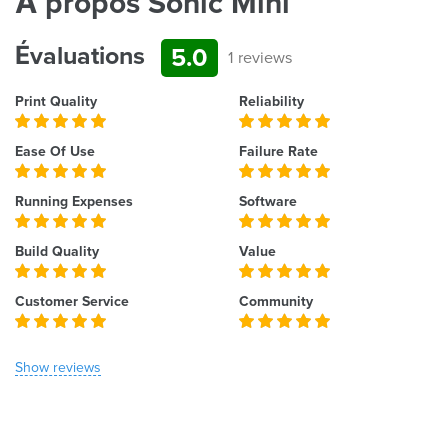
À propos Sonic Mini
Évaluations
5.0
1 reviews
Print Quality
Reliability
Ease Of Use
Failure Rate
Running Expenses
Software
Build Quality
Value
Customer Service
Community
Show reviews