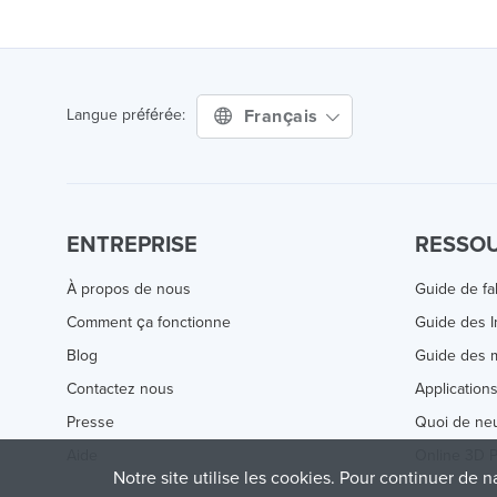
Français
Langue préférée:
ENTREPRISE
RESSO
À propos de nous
Guide de fa
Comment ça fonctionne
Guide des 
Blog
Guide des m
Contactez nous
Application
Presse
Quoi de ne
Aide
Online 3D P
Notre site utilise les cookies. Pour continuer de n