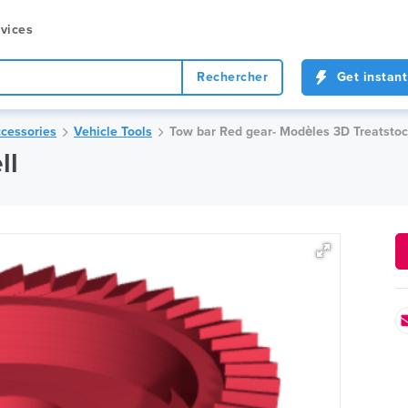
vices
Rechercher
Get instant
cessories
Vehicle Tools
Tow bar Red gear- Modèles 3D Treatsto
ll