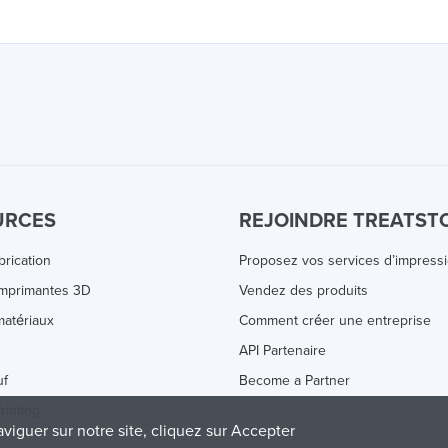
URCES
REJOINDRE TREATST
brication
Proposez vos services d’impress
Imprimantes 3D
Vendez des produits
atériaux
Comment créer une entreprise
s
API Partenaire
uf
Become a Partner
rinting
aviguer sur notre site, cliquez sur Accepter