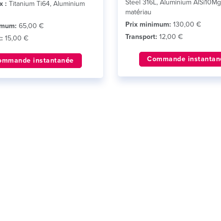
Steel 316L, Aluminium AlSi10Mg
x :
Titanium Ti64, Aluminium
matériau
Prix minimum:
130,00 €
imum:
65,00 €
Transport:
12,00 €
:
15,00 €
Commande instantan
ommande instantanée