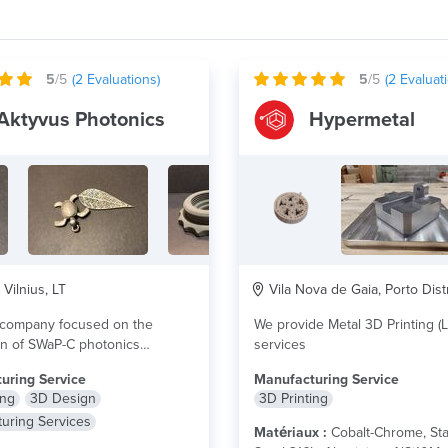
5
/5
(
2
Evaluations)
5
/5
(
2
Evaluati
Aktyvus Photonics
Hypermetal
 Vilnius, LT
Vila Nova de Gaia, Porto Distr
 company focused on the
We provide Metal 3D Printing (
on of SWaP-C photonics
services
components. Our experience...
lire plus
uring Service
Manufacturing Service
ing
3D Design
3D Printing
uring Services
Matériaux :
Cobalt-Chrome, Sta