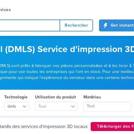
vices
Rechercher
Get instant
tal (DMLS) Service d'impression 
(DMLS) sont prêts à fabriquer vos pièces personnalisées et à les livrer 
ue pour voir toutes les entreprises qui l'ont en stock. Pour une meille
'imprimante qui indique l'expérience du vendeur dans une certaine techno
Technologie
Utilisation du produit
Matériau
dmls
Tout
ntanés des services d'impression 3D locaux
Télécharger des f