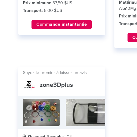
Matériau
Prix minimum:
37,50 $US
AlSi10Mg
Transport:
5,00 $US
Prix min
Transport
Commande instantanée
C
Soyez le premier à laisser un avis
zone3Dplus
Shanghai, Shanghai, CN