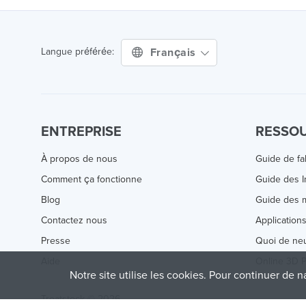
Français
Langue préférée:
ENTREPRISE
RESSO
À propos de nous
Guide de fa
Comment ça fonctionne
Guide des 
Blog
Guide des m
Contactez nous
Application
Presse
Quoi de ne
Aide
Online 3D P
Notre site utilise les cookies. Pour continuer de n
Treatstock © 2026