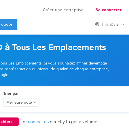
Créer une entreprise
Se connecter
 quote
Français
3D à Tous Les Emplacements
à Tous Les Emplacements. Si vous souhaitez affiner davantage
ure représentation du niveau de qualité de chaque entreprise,
logie.
Trier par
Meilleure note
or
contact us
directly to get a volume
ichiers