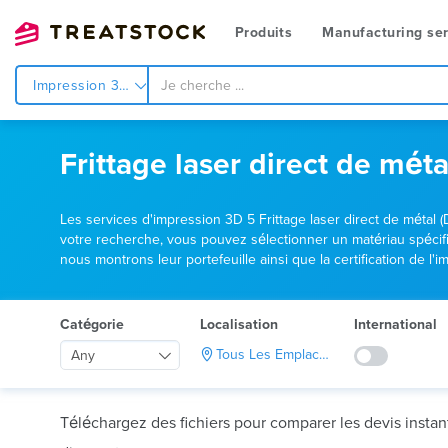
Produits
Manufacturing ser
Impression 3d
Frittage laser direct de mé
Les services d'impression 3D 5 Frittage laser direct de métal 
votre recherche, vous pouvez sélectionner un matériau spécifiq
nous montrons leur portefeuille ainsi que la certification de l
Catégorie
Localisation
International
Tous Les Emplacements
Any
Téléchargez des fichiers pour comparer les devis insta