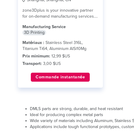
zone3Dplus is your innovative partner
for on-demand manufacturing services.
We excel in bringing your...
lire plus
Manufacturing Service
3D Printing
Matériaux :
Stainless Steel 316L,
Titanium Ti64, Aluminium AlSi10Mg
Prix minimum:
12,99 $US
Transport:
3,00 $US
Commande instantanée
DMLS parts are strong, durable, and heat resistant
Ideal for producing complex metal parts
Wide variety of materials including Aluminum, Stainless 
Applications include tough functional prototypes, custo