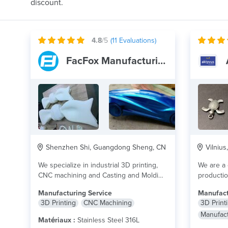
discount.
4.8
/5
(
11
Evaluations)
FacFox Manufacturing Center
Shenzhen Shi, Guangdong Sheng, CN
Vilnius,
We specialize in industrial 3D printing,
We are a
CNC machining and Casting and Molding
producti
Service with...
lire plus
Manufacturing Service
Manufact
3D Printing
CNC Machining
3D Print
Manufact
Matériaux :
Stainless Steel 316L