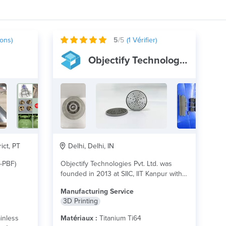
ons)
5
/5
(
1
Vérifier)
Objectify Technologies Pvt. Ltd.
ict, PT
Delhi, Delhi, IN
L-PBF)
Objectify Technologies Pvt. Ltd. was
founded in 2013 at SIIC, IIT Kanpur with
a...
lire plus
Manufacturing Service
3D Printing
inless
Matériaux :
Titanium Ti64