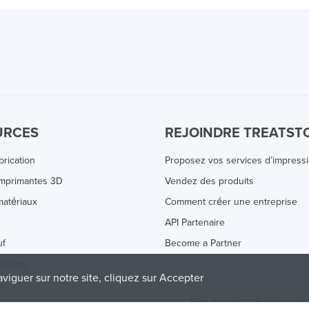
URCES
REJOINDRE TREATST
brication
Proposez vos services d’impress
Imprimantes 3D
Vendez des produits
atériaux
Comment créer une entreprise
s
API Partenaire
uf
Become a Partner
rinting
aviguer sur notre site, cliquez sur Accepter
Plan de site
/
Politique de 