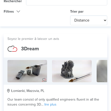
Rechercher
Filtres
Trier par
Catégorie
Any
International
Soyez le premier à laisser un avis
Technologie
3Dream
Tout
Utilisation du produit
HD Prototype
Matériau
Łomianki, Mazovia, PL
Our team consist of only qualified engineers fluent in all the
issues concerning 3D...
lire plus