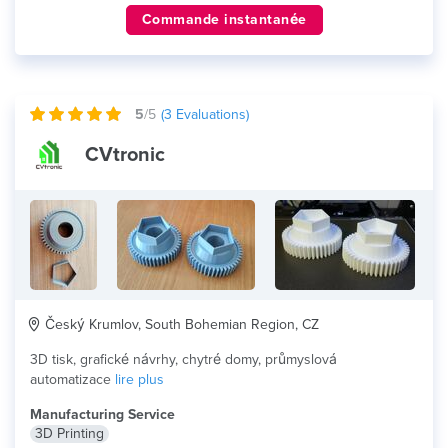
Commande instantanée
5
/5
(
3
Evaluations)
CVtronic
Český Krumlov, South Bohemian Region, CZ
3D tisk, grafické návrhy, chytré domy, průmyslová
automatizace
lire plus
Manufacturing Service
3D Printing