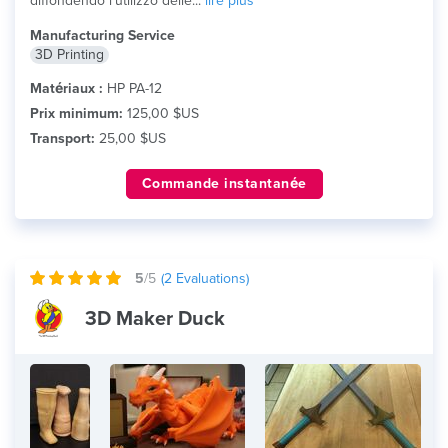
diffondendo l’utilizzo delle...
lire plus
Manufacturing Service
3D Printing
Matériaux :
HP PA-12
Prix minimum:
125,00 $US
Transport:
25,00 $US
Commande instantanée
5
/5
(
2
Evaluations)
3D Maker Duck