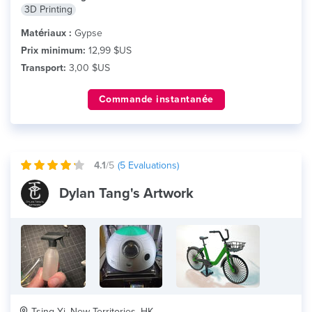
3D Printing
Matériaux :
Gypse
Prix minimum:
12,99 $US
Transport:
3,00 $US
Commande instantanée
4.1
/5
(
5
Evaluations)
Dylan Tang's Artwork
Tsing Yi, New Territories, HK