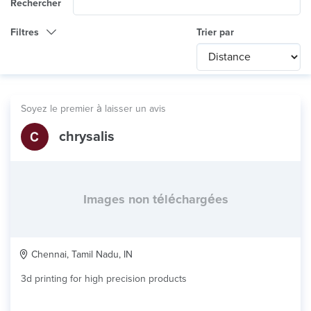
Rechercher
Filtres
Trier par
Catégorie
Any
International
Soyez le premier à laisser un avis
Technologie
chrysalis
Tout
Utilisation du produit
HD Prototype
Matériau
Images non téléchargées
Chennai, Tamil Nadu, IN
3d printing for high precision products