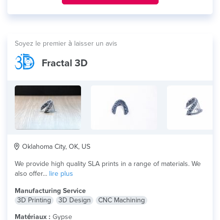
Soyez le premier à laisser un avis
Fractal 3D
Oklahoma City, OK, US
We provide high quality SLA prints in a range of materials. We
also offer...
lire plus
Manufacturing Service
3D Printing
3D Design
CNC Machining
Matériaux :
Gypse