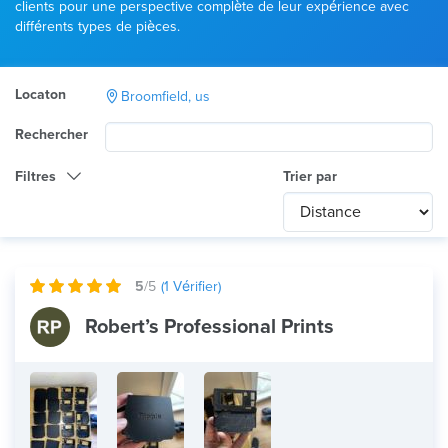
clients pour une perspective complète de leur expérience avec
différents types de pièces.
Locaton
Broomfield, us
Rechercher
Filtres
Trier par
Catégorie
Any
International
5
/5
(
1
Vérifier)
Technologie
Robert’s Professional Prints
Tout
Utilisation du produit
Tout
Matériau