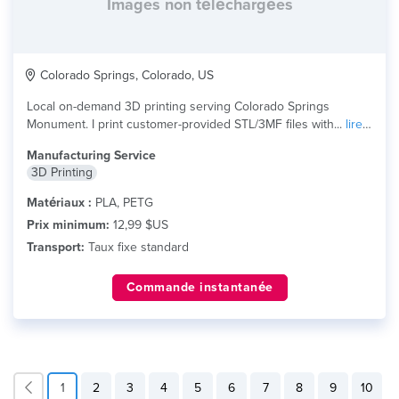
Images non téléchargées
Colorado Springs, Colorado, US
Local on-demand 3D printing serving Colorado Springs
Monument. I print customer-provided STL/3MF files with...
lire
plus
Manufacturing Service
3D Printing
Matériaux :
PLA, PETG
Prix minimum:
12,99 $US
Transport:
Taux fixe standard
Commande instantanée
1
2
3
4
5
6
7
8
9
10