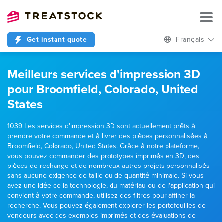
Get instant quote
Français
Meilleurs services d'impression 3D
pour Broomfield, Colorado, United
States
1039 Les services d'impression 3D sont actuellement prêts à
prendre votre commande et à livrer des pièces personnalisées à
Broomfield, Colorado, United States. Grâce à notre plateforme,
vous pouvez commander des prototypes imprimés en 3D, des
pièces de rechange et de nombreux autres projets personnalisés
sans aucune exigence de taille ou de quantité minimale. Si vous
avez une idée de la technologie, du matériau ou de l'application qui
convient à votre commande, utilisez des filtres pour affiner la
recherche. Vous pouvez également explorer les portefeuilles de
vendeurs avec des exemples imprimés et des évaluations de