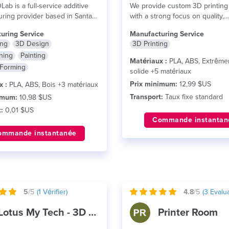
ab is a full-service additive
We provide custom 3D printing
ring provider based in Santa
with a strong focus on quality,
ornia. We offer...
lire plus
consistency, and...
lire plus
uring Service
Manufacturing Service
ing
3D Design
3D Printing
ning
Painting
Matériaux :
PLA, ABS, Extrêm
Forming
solide +5 matériaux
Prix minimum:
12,99 $US
x :
PLA, ABS, Bois +3 matériaux
Transport:
Taux fixe standard
imum:
10,98 $US
:
0,01 $US
Commande instantan
ommande instantanée
5
/5
(
1
Vérifier)
4.8
/5
(
3
Evalua
Lotus My Tech - 3D Printers
Printer Room