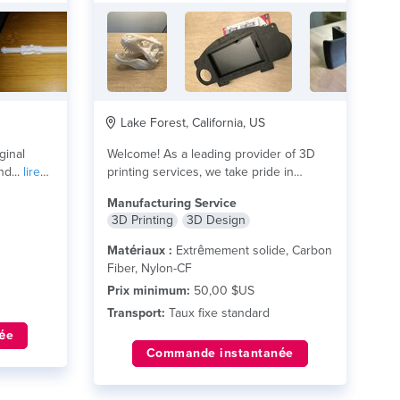
Lake Forest, California, US
ginal
Welcome! As a leading provider of 3D
nd...
lire
printing services, we take pride in
delivering...
lire plus
Manufacturing Service
3D Printing
3D Design
Matériaux :
Extrêmement solide, Carbon
Fiber, Nylon-CF
Prix minimum:
50,00 $US
Transport:
Taux fixe standard
ée
Commande instantanée