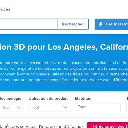
vices
Rechercher
Get instant
ion 3D pour Los Angeles, Califor
rendre votre commande et à livrer des pièces personnalisées à Los Ange
de rechange et de nombreux autres projets personnalisés sans aucune 
i convient à votre commande, utilisez des filtres pour affiner la recherc
ients pour une perspective complète de leur expérience avec différent
Technologie
Utilisation du produit
Matériau
T
Tout
Tout
ntanés des services d'impression 3D locaux
Télécharger des f