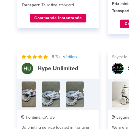
Prix min
Transport:
Taux fixe standard
Transport
Commande instantanée
C
5
/5
(
1
Vérifier)
Soyez le 
Hype Unlimited
Fontana, CA, US
Laguna 
3d printing service located in Fontana
We are a f