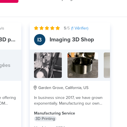
vis
5
/5
(
1
Vérifier)
precision local 3D printing
Imaging 3D Shop
rgées
Garden Grove, California, US
e offering
In business since 2017, we have grown
 FDM
exponentially. Manufacturing our own
...
lire
products, as well...
lire plus
Manufacturing Service
3D Printing