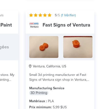
vis
5
/5
(
1
Vérifier)
Paint
Fast Signs of Ventura
rgées
Ventura, California, US
store. My
Small 3d printing manufacturer at Fast
inting
Signs of Ventura sign shop in Ventura,
CA....
lire plus
Manufacturing Service
3D Printing
Matériaux :
PLA
Prix minimum:
5,99 $US