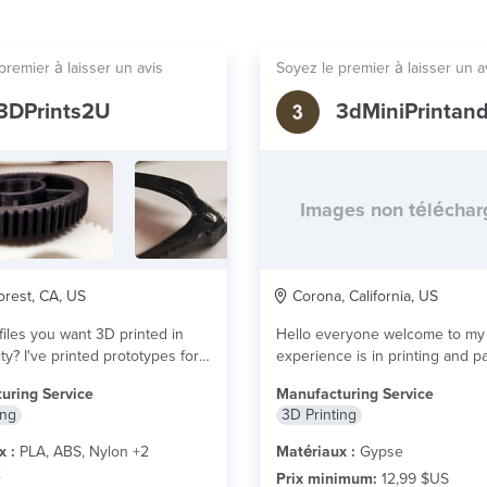
premier à laisser un avis
Soyez le premier à laisser un a
3DPrints2U
3dMiniPrintand
Images non télécha
rest, CA, US
Corona, California, US
iles you want 3D printed in
Hello everyone welcome to my 
ty? I've printed prototypes for...
experience is in printing and pa
miniatures...
lire plus
uring Service
Manufacturing Service
ing
3D Printing
x :
PLA, ABS, Nylon +2
Matériaux :
Gypse
x
Prix minimum:
12,99 $US