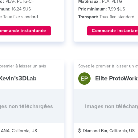
x :
PLA+, PETG-CF
Matériaux :
PLA, PETG
imum:
16,24 $US
Prix minimum:
7,99 $US
:
Taux fixe standard
Transport:
Taux fixe standard
ommande instantanée
Commande instantan
premier à laisser un avis
Soyez le premier à laisser un a
Kevin’s3DLab
Elite ProtoWork
es non téléchargées
Images non télécha
NA, California, US
Diamond Bar, California, US