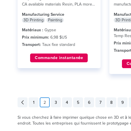
CA available materials Resin, PLA more
manufact
to come
lire plus
Southern 
Manufacturing Service
Manufact
plus
3D Printing
Painting
3D Print
Matériaux :
Gypse
Matériau
Temp Res
Prix minimum:
6,98 $US
Prix min
Transport:
Taux fixe standard
Transport
Commande instantanée
C
1
2
3
4
5
6
7
8
9
Si vous cherchez à faire imprimer quelque chose en 3D et à le 
endroit. Toutes les entreprises qui fournissent le prototypage