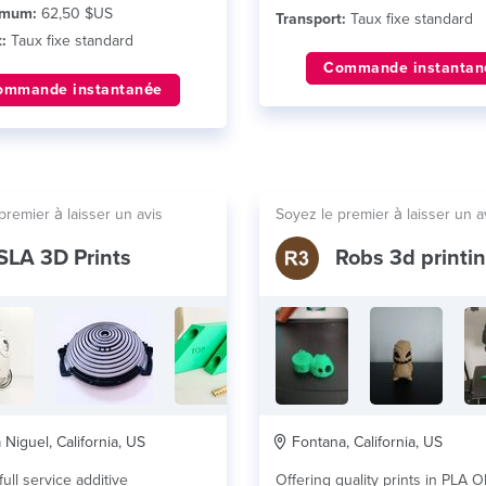
imum:
62,50 $US
Transport:
Taux fixe standard
:
Taux fixe standard
Commande instantan
ommande instantanée
premier à laisser un avis
Soyez le premier à laisser un a
SLA 3D Prints
Niguel, California, US
Fontana, California, US
ull service additive
Offering quality prints in PLA O