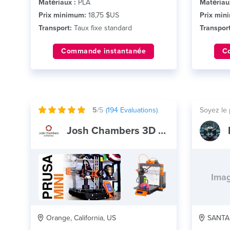
Matériaux :
PLA
Matériau
Prix minimum:
18,75 $US
Prix min
Transport:
Taux fixe standard
Transport
Commande instantanée
C
5
/5
(
194
Evaluations)
Soyez le 
Josh Chambers 3D Printing
Imag
Orange, California, US
SANTA A