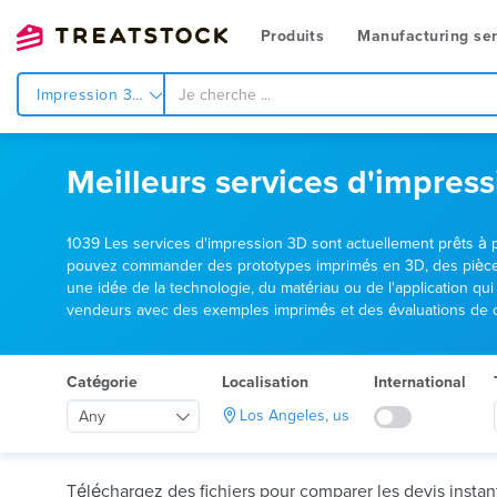
Produits
Manufacturing ser
Impression 3d
Meilleurs services d'impress
1039 Les services d'impression 3D sont actuellement prêts à p
pouvez commander des prototypes imprimés en 3D, des pièces 
une idée de la technologie, du matériau ou de l'application qu
vendeurs avec des exemples imprimés et des évaluations de cl
Catégorie
Localisation
International
Los Angeles, us
Any
Téléchargez des fichiers pour comparer les devis insta