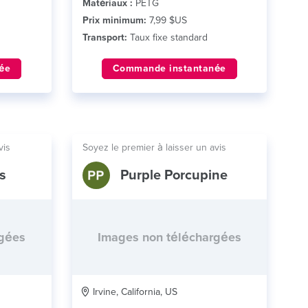
Matériaux :
PETG
Prix minimum:
7,99 $US
Transport:
Taux fixe standard
ée
Commande instantanée
vis
Soyez le premier à laisser un avis
s
Purple Porcupine
rgées
Images non téléchargées
Irvine, California, US