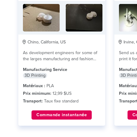
Chino, California, US
Irvine, 
As development engineers for some of
Send us a
the larges manufacturing and fashion
companies, we lived...
lire plus
Manufacturing Service
Manufact
3D Printing
3D Print
Matériaux :
PLA
Matériau
Prix minimum:
12,99 $US
Prix min
Transport:
Taux fixe standard
Transport
Commande instantanée
C