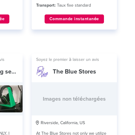
Transport:
Taux fixe standard
ée
Commande instantanée
vis
Soyez le premier à laisser un avis
Robs 3d printing service
The Blue Stores
Images non téléchargées
Riverside, California, US
NLY, I
At The Blue Stores not only we utilize