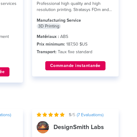
 services
Professional high quality and high
resolution printing. Stratasys FDm and
Polyjet technologies.
lire plus
Manufacturing Service
3D Printing
ement
Matériaux :
ABS
Prix minimum:
187,50 $US
Transport:
Taux fixe standard
Commande instantanée
ée
tions)
5
/5
(
7
Evaluations)
DesignSmith Labs