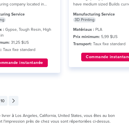
uring company located in
have medium sized Builds curr
California. We leverage...
lire
running Anycubic...
lire plus
uring Service
Manufacturing Service
ing
3D Printing
x :
Gypse, Tough Resin, High
Matériaux :
PLA
in
Prix minimum:
5,99 $US
imum:
31,25 $US
Transport:
Taux fixe standard
:
Taux fixe standard
Commande instantan
ommande instantanée
10
livrer à Los Angeles, California, United States, vous êtes au bon
 et l'impression près de chez vous sont répertoriées ci-dessus.