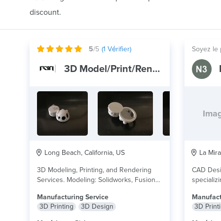
discount.
5
/5
(
1
Vérifier)
Soyez le 
3D Model/Print/Render Services - RYN
Imag
Long Beach, California, US
La Mira
3D Modeling, Printing, and Rendering
CAD Desi
Services. Modeling: Solidworks, Fusion
specializi
360, Zbrush, Sketchup, Rendering:
variety of.
Manufacturing Service
Manufact
Keyshot...
lire plus
3D Printing
3D Design
3D Print