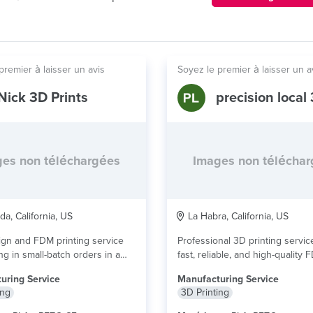
premier à laisser un avis
Soyez le premier à laisser un a
Nick 3D Prints
es non téléchargées
Images non télécha
da, California, US
La Habra, California, US
gn and FDM printing service
Professional 3D printing servic
ng in small-batch orders in a
fast, reliable, and high-quality
..
lire plus
prints. Specializing in functional
uring Service
Manufacturing Service
plus
ing
3D Printing