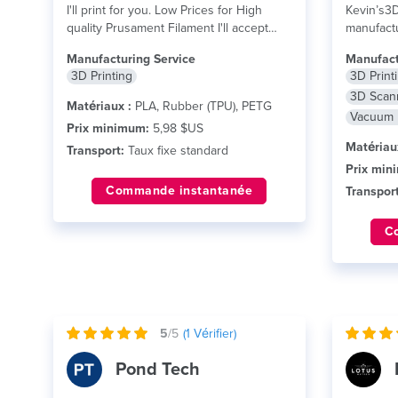
I'll print for you. Low Prices for High
Kevin’s3DL
quality Prusament Filament I'll accept
manufactu
any...
lire plus
Ana, Calif
Manufacturing Service
Manufact
3D Printing
3D Print
3D Scan
Matériaux :
PLA, Rubber (TPU), PETG
Vacuum 
Prix minimum:
5,98 $US
Matériau
Transport:
Taux fixe standard
Prix min
Commande instantanée
Transport
C
5
/5
(
1
Vérifier)
Pond Tech