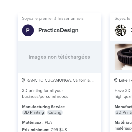
Soyez le premier à laisser un avis
Soyez le 
PracticaDesign
Images non téléchargées
RANCHO CUCAMONGA, California, US
Lake Fo
3D printing for all your
Have 3D f
business/personal needs
high quali
lire plus
Manufacturing Service
Manufact
3D Printing
Cutting
3D Print
Matériaux :
PLA
Matériau
matériau
Prix minimum:
7,99 $US