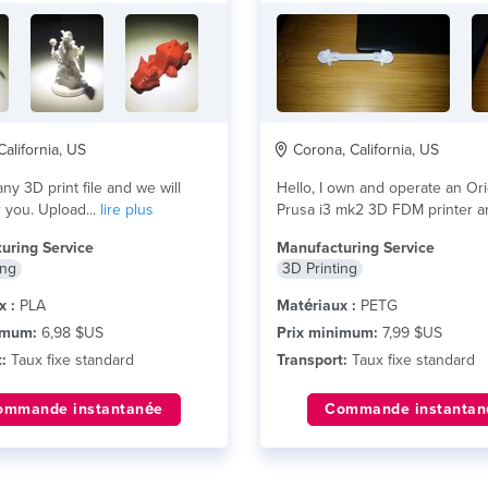
California, US
Corona, California, US
ny 3D print file and we will
Hello, I own and operate an Ori
print it for you. Upload...
lire plus
Prusa i3 mk2 3D FDM printer a
plus
uring Service
Manufacturing Service
ing
3D Printing
x :
PLA
Matériaux :
PETG
imum:
6,98 $US
Prix minimum:
7,99 $US
:
Taux fixe standard
Transport:
Taux fixe standard
ommande instantanée
Commande instantan