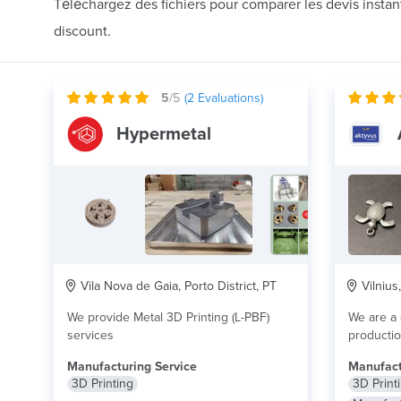
Téléchargez des fichiers pour comparer les devis insta
discount.
5
/5
(
2
Evaluations)
Hypermetal
Vila Nova de Gaia, Porto District, PT
Vilnius,
We provide Metal 3D Printing (L-PBF)
We are a
services
producti
Manufacturing Service
Manufact
3D Printing
3D Print