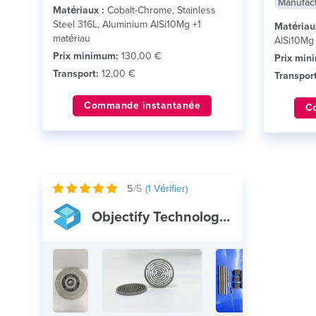
Manufact
Matériaux :
Cobalt-Chrome, Stainless
Steel 316L, Aluminium AlSi10Mg +1
Matériau
matériau
AlSi10Mg
Prix minimum:
130,00 €
Prix min
Transport:
12,00 €
Transport
Commande instantanée
C
5
/5
(
1
Vérifier)
Objectify Technologies Pvt. Ltd.