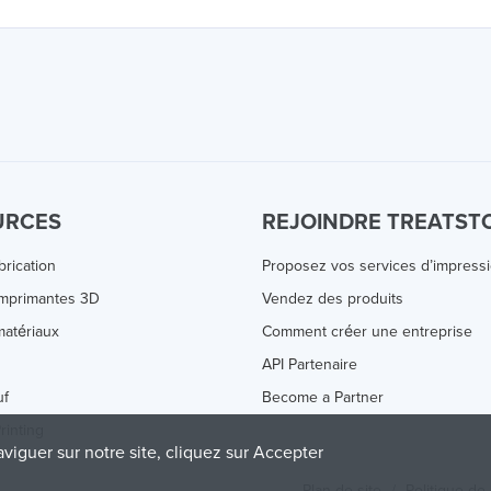
URCES
REJOINDRE TREATST
brication
Proposez vos services d’impress
Imprimantes 3D
Vendez des produits
atériaux
Comment créer une entreprise
s
API Partenaire
uf
Become a Partner
rinting
aviguer sur notre site, cliquez sur Accepter
Plan de site
/
Politique de 