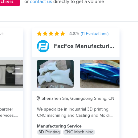
or
contact us
directly to get a volume
ichiers
vis
4.8
/5
(
11
Evaluations)
FacFox Manufacturing Center
Shenzhen Shi, Guangdong Sheng, CN
partner
We specialize in industrial 3D printing,
ervices.
CNC machining and Casting and Molding
 plus
Service with...
lire plus
Manufacturing Service
3D Printing
CNC Machining