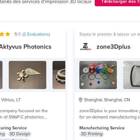
ntanés des services d'impression 3D locaux
Télécharger des f
5
/5
(
2
Evaluations)
Soyez le premier à laisser un a
Aktyvus Photonics
zone3Dplus
 Vilnius, LT
Shanghai, Shanghai, CN
 company focused on the
zone3Dplus is your innovative 
on of SWaP-C photonics
for on-demand manufacturing s
components. Our experience...
lire plus
We excel in bringing your...
lire
uring Service
Manufacturing Service
ing
3D Design
3D Printing