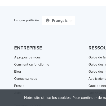
Français
Langue préférée:
ENTREPRISE
RESSO
À propos de nous
Guide de fa
Comment ça fonctionne
Guide des 
Blog
Guide des m
Contactez nous
Application
Presse
Quoi de ne
Aide
Online 3D P
Notre site utilise les cookies. Pour continuer de n
Treatstock © 2026