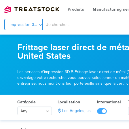
Produits
Manufacturing ser
Impression 3d
Frittage laser direct de mét
United States
Les services d'impression 3D 5 Frittage laser direct de métal (
davantage votre recherche, vous pouvez sélectionner un matéri
entreprise, nous montrons leur portefeuille ainsi que la certif
Catégorie
Localisation
International
Los Angeles, us
Any