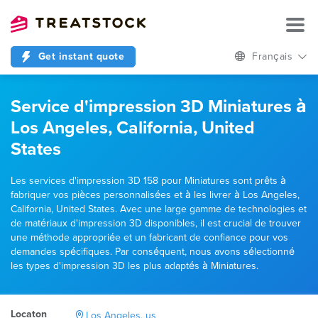
Get instant quote
Français
Service d'impression 3D Miniatures à
Los Angeles, California, United
States
Les services d'impression 3D 158 pour Miniatures sont prêts à
fabriquer vos pièces personnalisées et à les livrer à Los Angeles,
California, United States. Avec une large gamme de technologies et
de matériaux d'impression 3D disponibles, il est crucial de trouver
une méthode appropriée et un fabricant de confiance pour vos
demandes spécifiques. Par conséquent, nous avons sélectionné
les types d'impression 3D les plus adaptés à Miniatures.
Locaton
Los Angeles, us