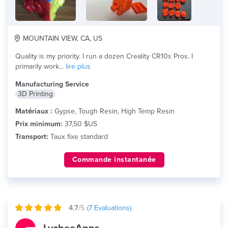
MOUNTAIN VIEW, CA, US
Quality is my priority. I run a dozen Creality CR10s Pros. I
primarily work...
lire plus
Manufacturing Service
3D Printing
Matériaux :
Gypse, Tough Resin, High Temp Resin
Prix minimum:
37,50 $US
Transport:
Taux fixe standard
Commande instantanée
4.7
/5
(
7
Evaluations)