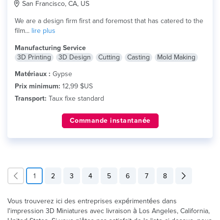
San Francisco, CA, US
We are a design firm first and foremost that has catered to the
film...
lire plus
Manufacturing Service
3D Printing
3D Design
Cutting
Casting
Mold Making
Matériaux :
Gypse
Prix minimum:
12,99 $US
Transport:
Taux fixe standard
Commande instantanée
1
2
3
4
5
6
7
8
Vous trouverez ici des entreprises expérimentées dans
l'impression 3D Miniatures avec livraison à Los Angeles, California,