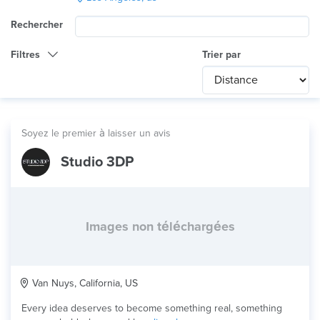
Rechercher
Filtres
Trier par
Catégorie
Any
International
Soyez le premier à laisser un avis
Technologie
Studio 3DP
Tout
Utilisation du produit
Miniatures
Matériau
Images non téléchargées
Van Nuys, California, US
Every idea deserves to become something real, something