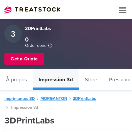
3DPrintLabs
0
Order done
Get a Quote
À propos
Impression 3d
Store
Prestatio
Imprimantes 3D
MORGANTON
3DPrintLabs
Impression 3d
3DPrintLabs