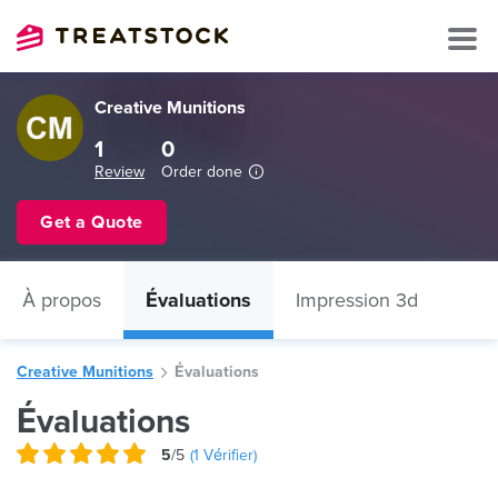
Creative Munitions
1
0
Review
Order done
Get a Quote
À propos
Évaluations
Impression 3d
Creative Munitions
Évaluations
Évaluations
5
/5
(
1
Vérifier)