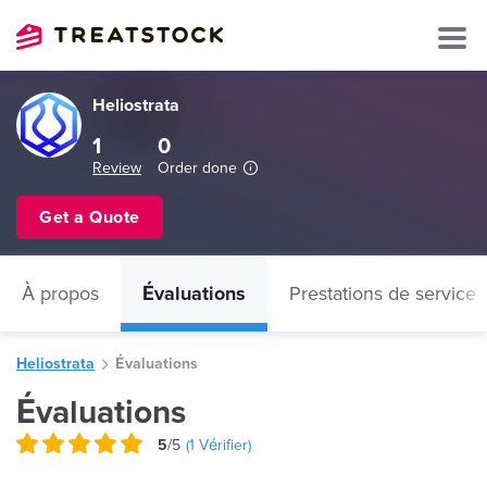
Heliostrata
1
0
Review
Order done
Get a Quote
À propos
Évaluations
Prestations de service
Heliostrata
Évaluations
Évaluations
5
/5
(
1
Vérifier)