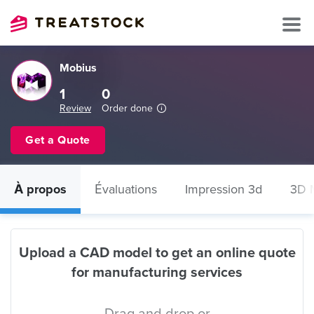
Mobius
1
0
Review
Order done
Get a Quote
À propos
Évaluations
Impression 3d
3D 
Upload a CAD model to get an online quote
for manufacturing services