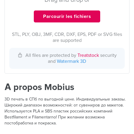
Drag and drop or
Parcourir les fichiers
STL, PLY, OBJ, 3MF, CDR, DXF, EPS, PDF or SVG files
are supported
All files are protected by
Treatstock
security
and
Watermark 3D
À propos Mobius
3D печать в СПб по выгодной цене. Индивидуальные заказы.
Широкий диапазон возможностей: от сувениров до макетов.
Используется PLA и SBS пластик российских компаний
Bestfilament и Filamentarno! При желании возможна
постобработка и покраска.