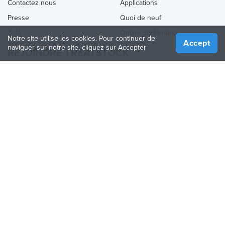
Contactez nous
Applications
Presse
Quoi de neuf
Aide
Online 3D Printing
Notre site utilise les cookies. Pour continuer de
Accept
naviguer sur notre site, cliquez sur Accepter
REJOINDRE TREATSTOCK
Proposez vos services d’impression
Vendez des produits
Comment créer une entreprise
API Partenaire
Become a Partner
NOUS SUIVRE
Treatstock © 2026
40 East Main Street Suite 900
,
Newark
,
DE
,
19711