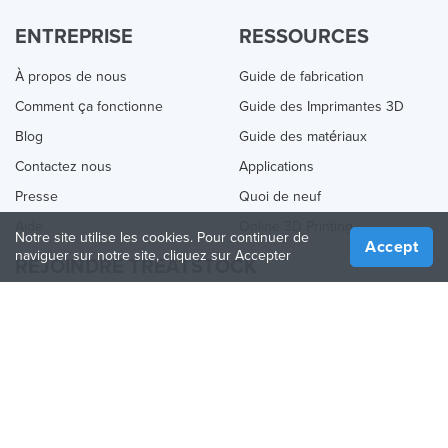
ENTREPRISE
RESSOURCES
À propos de nous
Guide de fabrication
Comment ça fonctionne
Guide des Imprimantes 3D
Blog
Guide des matériaux
Contactez nous
Applications
Presse
Quoi de neuf
Aide
Online 3D Printing
Notre site utilise les cookies. Pour continuer de
Accept
naviguer sur notre site, cliquez sur Accepter
REJOINDRE TREATSTOCK
Proposez vos services d’impression
Vendez des produits
Comment créer une entreprise
API Partenaire
Become a Partner