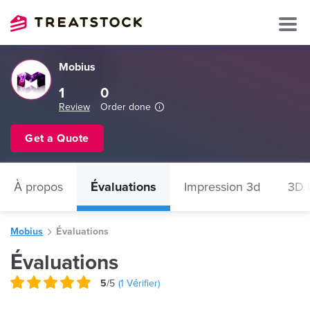
Mobius
1
0
Review
Order done
Get a Quote
À propos
Évaluations
Impression 3d
3D 
Mobius
Évaluations
Évaluations
5
/5
(
1
Vérifier)