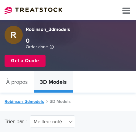
Robinson_3dmodels
0
Order done
Get a Quote
À propos
3D Models
Robinson_3dmodels
3D Models
Trier par :
Meilleur noté