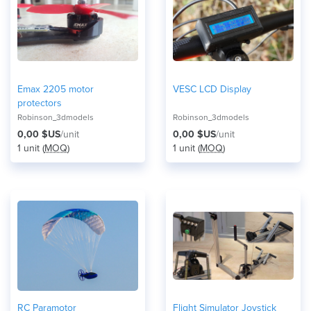
Emax 2205 motor
VESC LCD Display
protectors
Robinson_3dmodels
Robinson_3dmodels
0,00 $US
/unit
0,00 $US
/unit
1 unit (
MOQ
)
1 unit (
MOQ
)
RC Paramotor
Flight Simulator Joystick