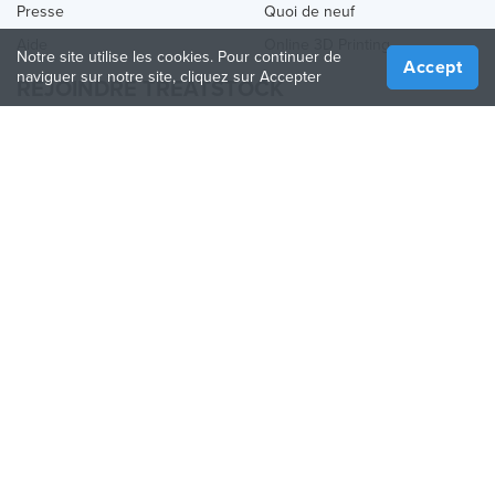
Presse
Quoi de neuf
Aide
Online 3D Printing
Notre site utilise les cookies. Pour continuer de
Accept
naviguer sur notre site, cliquez sur Accepter
REJOINDRE TREATSTOCK
Proposez vos services d’impression
Vendez des produits
Comment créer une entreprise
API Partenaire
Become a Partner
NOUS SUIVRE
Treatstock © 2026
40 East Main Street Suite 900
,
Newark
,
DE
,
19711
Plan de site
/
Politique de confidentialité
/
Conditions